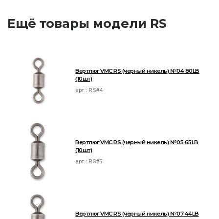
Ещё товары модели RS
Вертлюг VMC RS (черный никель) №04 80LB
(10шт)
арт.:
RS#4
Вертлюг VMC RS (черный никель) №05 65LB
(10шт)
арт.:
RS#5
Вертлюг VMC RS (черный никель) №07 44LB