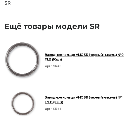
SR
Ещё товары модели SR
Заводное кольцо VMC SR (черный никель) №0
11LB (10шт)
арт.:
SR#0
Заводное кольцо VMC SR (черный никель) №1
13LB (10шт)
арт.:
SR#1