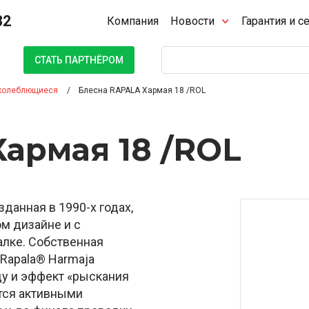
32
Компания
Новости
Гарантия и с
Поиск
СТАТЬ ПАРТНЁРОМ
колеблющиеся
Блесна RAPALA Хармая 18 /ROL
армая 18 /ROL
данная в 1990-х годах,
м дизайне и с
лке. Собственная
 Rapala® Harmaja
ду и эффект «рыскания
тся активными