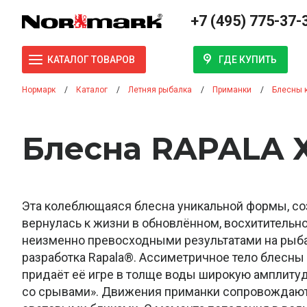
+7 (495) 775-37-
ГДЕ КУПИТЬ
КАТАЛОГ ТОВАРОВ
Нормарк
Каталог
Летняя рыбалка
Приманки
Блесны 
Блесна RAPALA Х
Эта колеблющаяся блесна уникальной формы, соз
вернулась к жизни в обновлённом, восхитительно
неизменно превосходными результатами на рыба
разработка Rapala®. Ассиметричное тело блесны
придаёт её игре в толще воды широкую амплиту
со срывами». Движения приманки сопровождаю