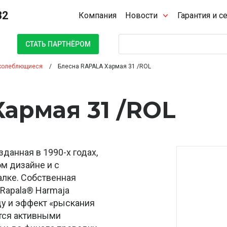
32
Компания
Новости
Гарантия и с
Поиск
СТАТЬ ПАРТНЁРОМ
колеблющиеся
Блесна RAPALA Хармая 31 /ROL
армая 31 /ROL
данная в 1990-х годах,
м дизайне и с
лке. Собственная
 Rapala® Harmaja
ду и эффект «рыскания
тся активными