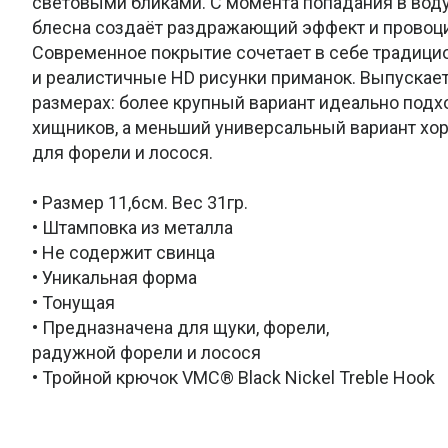
световыми бликами. С момента попадания в воду
блесна создаёт раздражающий эффект и провоцир
Современное покрытие сочетает в себе традици
и реалистичные HD рисунки приманок. Выпускает
размерах: более крупный вариант идеально подх
хищников, а меньший универсальный вариант хо
для форели и лосося.
• Размер 11,6см. Вес 31гр.
• Штамповка из металла
• Не содержит свинца
• Уникальная форма
• Тонущая
• Предназначена для щуки, форели,
радужной форели и лосося
• Тройной крючок VMC® Black Nickel Treble Hook