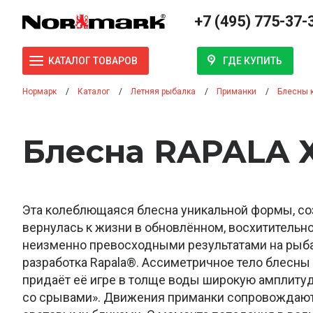
+7 (495) 775-37-
ГДЕ КУПИТЬ
КАТАЛОГ ТОВАРОВ
Нормарк
Каталог
Летняя рыбалка
Приманки
Блесны 
Блесна RAPALA Х
Эта колеблющаяся блесна уникальной формы, соз
вернулась к жизни в обновлённом, восхитительно
неизменно превосходными результатами на рыба
разработка Rapala®. Ассиметричное тело блесны
придаёт её игре в толще воды широкую амплиту
со срывами». Движения приманки сопровождаю