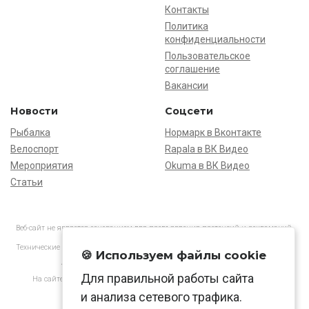
Контакты
Политика
конфиденциальности
Пользовательское
соглашение
Вакансии
Новости
Соцсети
Рыбалка
Нормарк в Вконтакте
Велоспорт
Rapala в ВК Видео
Мероприятия
Okuma в ВК Видео
Статьи
Веб-сайт не является основанием для предъявления претензий и рекламаций,
информация является ознакомительной.
Технические характеристики товаров могут отличаться от указанных на сайте.
🍪 Используем файлы cookie
АО «Нормарк» ИНН 7728172512 ОГРН 1037739603505
Для правильной работы сайта
На сайте применяются
рекомендательные технологии
в соответствии
с законодательством РФ.
и анализа сетевого трафика.