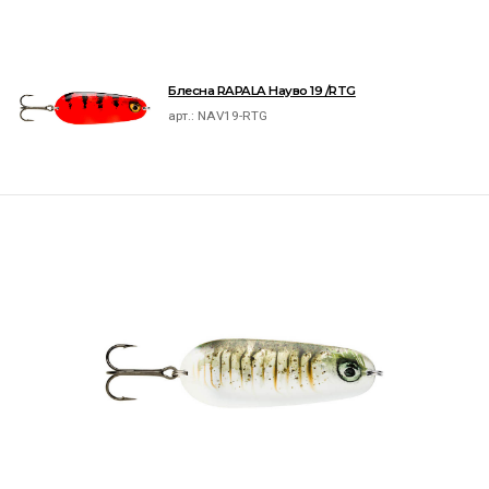
Блесна RAPALA Науво 19 /RTG
арт.:
NAV19-RTG