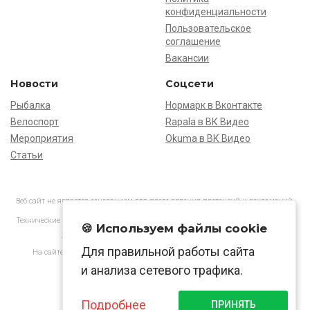
конфиденциальности
Пользовательское
соглашение
Вакансии
Новости
Соцсети
Рыбалка
Нормарк в Вконтакте
Велоспорт
Rapala в ВК Видео
Мероприятия
Okuma в ВК Видео
Статьи
Веб-сайт не является основанием для предъявления претензий и рекламаций,
информация является ознакомительной.
Технические характеристики товаров могут отличаться от указанных на сайте.
🍪 Используем файлы cookie
АО «Нормарк» ИНН 7728172512 ОГРН 1037739603505
Для правильной работы сайта
На сайте применяются
рекомендательные технологии
в соответствии
с законодательством РФ.
и анализа сетевого трафика.
Подробнее
ПРИНЯТЬ