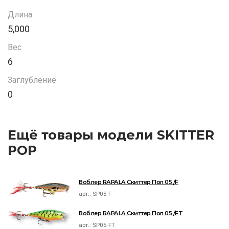
Длина
5,000
Вес
6
Заглубление
0
Ещё товары модели SKITTER
POP
Воблер RAPALA Скиттер Поп 05 /F
арт.:
SP05-F
Воблер RAPALA Скиттер Поп 05 /FT
арт.:
SP05-FT