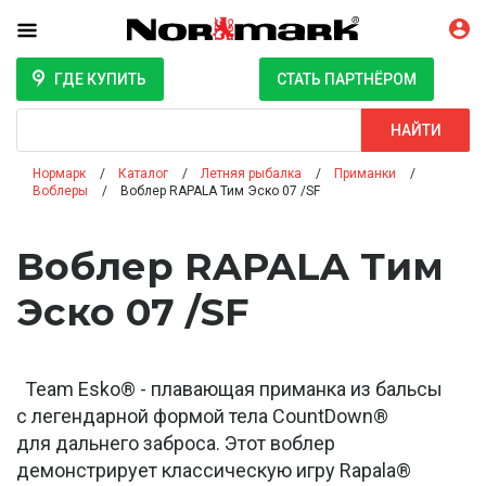
ГДЕ КУПИТЬ
СТАТЬ ПАРТНЁРОМ
Поиск
НАЙТИ
Нормарк
Каталог
Летняя рыбалка
Приманки
Воблеры
Воблер RAPALA Тим Эско 07 /SF
Воблер RAPALA Тим
Эско 07 /SF
Team Esko® - плавающая приманка из бальсы
с легендарной формой тела CountDown®
для дальнего заброса. Этот воблер
демонстрирует классическую игру Rapala®