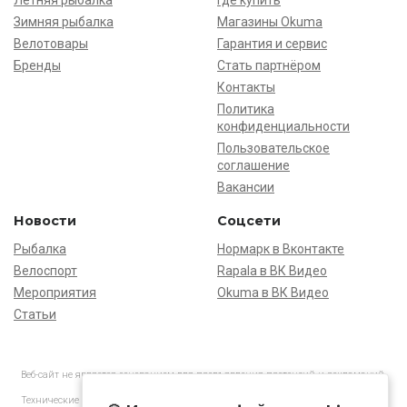
Летняя рыбалка
Где купить
Зимняя рыбалка
Магазины Okuma
Велотовары
Гарантия и сервис
Бренды
Стать партнёром
Контакты
Политика
конфиденциальности
Пользовательское
соглашение
Вакансии
Новости
Соцсети
Рыбалка
Нормарк в Вконтакте
Велоспорт
Rapala в ВК Видео
Мероприятия
Okuma в ВК Видео
Статьи
Веб-сайт не является основанием для предъявления претензий и рекламаций,
информация является ознакомительной.
Технические характеристики товаров могут отличаться от указанных на сайте.