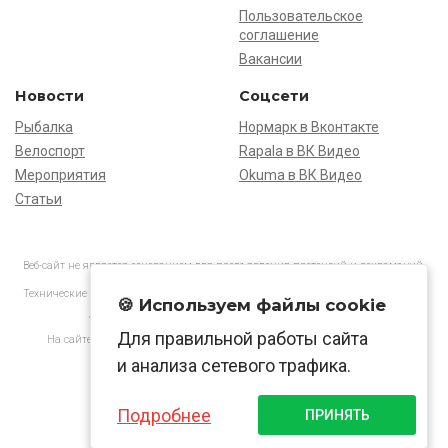
Пользовательское
соглашение
Вакансии
Новости
Соцсети
Рыбалка
Нормарк в Вконтакте
Велоспорт
Rapala в ВК Видео
Мероприятия
Okuma в ВК Видео
Статьи
Веб-сайт не является основанием для предъявления претензий и рекламаций,
информация является ознакомительной.
Технические характеристики товаров могут отличаться от указанных на сайте.
🍪 Используем файлы cookie
АО «Нормарк» ИНН 7728172512 ОГРН 1037739603505
Для правильной работы сайта
На сайте применяются
рекомендательные технологии
в соответствии
с законодательством РФ.
и анализа сетевого трафика.
Подробнее
ПРИНЯТЬ
© Normark, 2026 г.