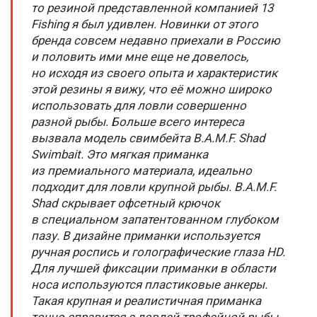
то резиной представленной компанией 13
Fishing я был удивлен. Новинки от этого
бренда совсем недавно приехали в Россию
и половить ими мне еще не довелось,
но исходя из своего опыта и характеристик
этой резины я вижу, что её можно широко
использовать для ловли совершенно
разной рыбы. Больше всего интереса
вызвала модель свимбейта B.A.M.F. Shad
Swimbait. Это мягкая приманка
из премиального материала, идеально
подходит для ловли крупной рыбы. B.A.M.F.
Shad скрывает офсетный крючок
в специальном запатентованном глубоком
пазу. В дизайне приманки используется
ручная роспись и голографические глаза HD.
Для лучшей фиксации приманки в области
носа используются пластиковые анкеры.
Такая крупная и реалистичная приманка
точно справится с ловлей трофейной рыбы.