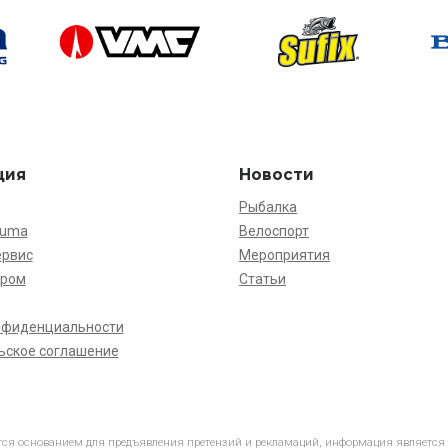
ция
Новости
Рыбалка
kuma
Велоспорт
ервис
Мероприятия
ёром
Статьи
нфиденциальности
ьское соглашение
ется основанием для предъявления претензий и рекламаций, информация является