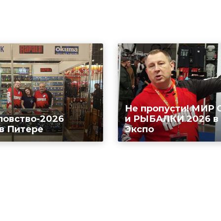
Не пропусти! МИР
ловство-2026
и РЫБАЛКИ 2026 в
 в Питере
Экспо