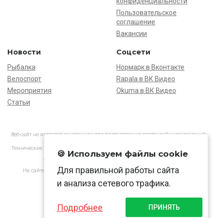
конфиденциальности
Пользовательское
соглашение
Вакансии
Новости
Соцсети
Рыбалка
Нормарк в Вконтакте
Велоспорт
Rapala в ВК Видео
Мероприятия
Okuma в ВК Видео
Статьи
Веб-сайт не является основанием для предъявления претензий и рекламаций,
информация является ознакомительной.
Технические характеристики товаров могут отличаться от указанных на сайте.
🍪 Используем файлы cookie
АО «Нормарк» ИНН 7728172512 ОГРН 1037739603505
Для правильной работы сайта
На сайте применяются
рекомендательные технологии
в соответствии
с законодательством РФ.
и анализа сетевого трафика.
Подробнее
ПРИНЯТЬ
© Normark, 2026 г.