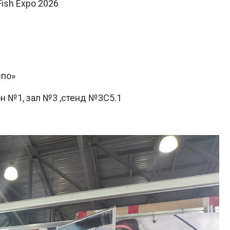
ish Expo 2026
спо»
ьон №1, зал №3 ,стенд №3C5.1