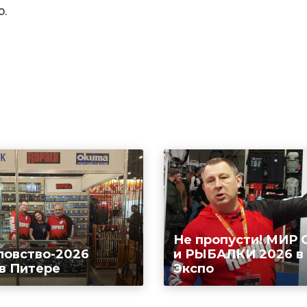
о.
Не пропусти! МИР
ловство-2026
и РЫБАЛКИ 2026 в
 в Питере
Экспо