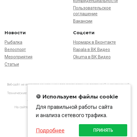
конфиденциальности
Пользовательское
соглашение
Вакансии
Новости
Соцсети
Рыбалка
Нормарк в Вконтакте
Велоспорт
Rapala в ВК Видео
Мероприятия
Okuma в ВК Видео
Статьи
Веб-сайт не является основанием для предъявления претензий и рекламаций,
информация является ознакомительной.
Технические характеристики товаров могут отличаться от указанных на сайте.
🍪 Используем файлы cookie
АО «Нормарк» ИНН 7728172512 ОГРН 1037739603505
Для правильной работы сайта
На сайте применяются
рекомендательные технологии
в соответствии
с законодательством РФ.
и анализа сетевого трафика.
Подробнее
ПРИНЯТЬ
© Normark, 2026 г.