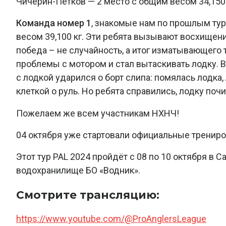
Чичерин-Петков — 2 место с общим весом 34,150
Команда номер 1
, знакомые нам по прошлым ту
весом 39,100 кг. Эти ребята вызывают восхищени
победа – не случайность, а итог изматывающего
проблемы с мотором и стал вытаскивать лодку. 
с лодкой ударился о борт слипа: помялась лодка
клеткой о руль. Но ребята справились, лодку поч
Пожелаем же всем участникам НХНЧ!
04 октября уже стартовали официальные трениров
Этот тур PAL 2024 пройдёт с 08 по 10 октября в 
водохранилище БО «Водник».
Смотрите трансляцию:
https://www.youtube.com/@ProAnglersLeague