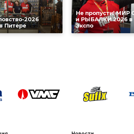
Не пропусти! МИР
ловство-2026
и РЫБАЛКИ 2026 в
 в Питере
Экспо
ция
Новости