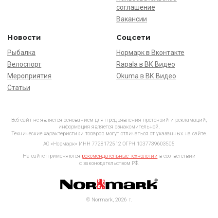
соглашение
Вакансии
Новости
Соцсети
Рыбалка
Нормарк в Вконтакте
Велоспорт
Rapala в ВК Видео
Мероприятия
Okuma в ВК Видео
Статьи
Веб-сайт не является основанием для предъявления претензий и рекламаций,
информация является ознакомительной.
Технические характеристики товаров могут отличаться от указанных на сайте.
АО «Нормарк» ИНН 7728172512 ОГРН 1037739603505
На сайте применяются
рекомендательные технологии
в соответствии
с законодательством РФ.
© Normark, 2026 г.