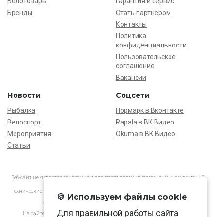
Велотовары
Гарантия и сервис
Бренды
Стать партнёром
Контакты
Политика
конфиденциальности
Пользовательское
соглашение
Вакансии
Новости
Соцсети
Рыбалка
Нормарк в Вконтакте
Велоспорт
Rapala в ВК Видео
Мероприятия
Okuma в ВК Видео
Статьи
Веб-сайт не является основанием для предъявления претензий и рекламаций,
информация является ознакомительной.
Технические характеристики товаров могут отличаться от указанных на сайте.
🍪 Используем файлы cookie
АО «Нормарк» ИНН 7728172512 ОГРН 1037739603505
Для правильной работы сайта
На сайте применяются
рекомендательные технологии
в соответствии