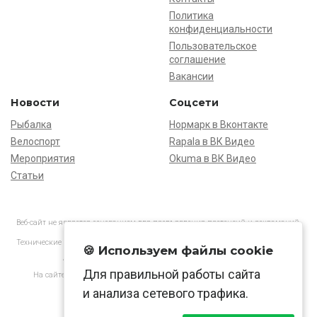
Политика
конфиденциальности
Пользовательское
соглашение
Вакансии
Новости
Соцсети
Рыбалка
Нормарк в Вконтакте
Велоспорт
Rapala в ВК Видео
Мероприятия
Okuma в ВК Видео
Статьи
Веб-сайт не является основанием для предъявления претензий и рекламаций,
информация является ознакомительной.
Технические характеристики товаров могут отличаться от указанных на сайте.
🍪 Используем файлы cookie
АО «Нормарк» ИНН 7728172512 ОГРН 1037739603505
Для правильной работы сайта
На сайте применяются
рекомендательные технологии
в соответствии
с законодательством РФ.
и анализа сетевого трафика.