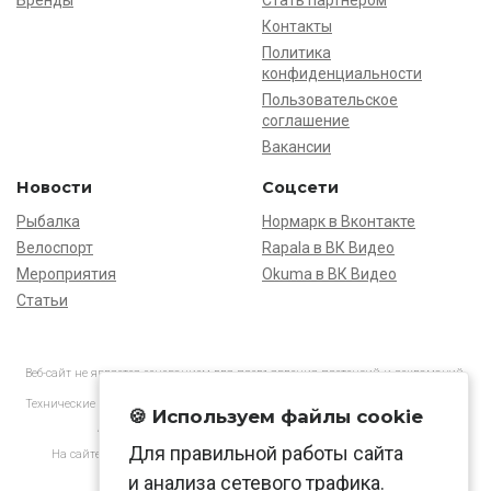
Контакты
Политика
конфиденциальности
Пользовательское
соглашение
Вакансии
Новости
Соцсети
Рыбалка
Нормарк в Вконтакте
Велоспорт
Rapala в ВК Видео
Мероприятия
Okuma в ВК Видео
Статьи
Веб-сайт не является основанием для предъявления претензий и рекламаций,
информация является ознакомительной.
Технические характеристики товаров могут отличаться от указанных на сайте.
🍪 Используем файлы cookie
АО «Нормарк» ИНН 7728172512 ОГРН 1037739603505
Для правильной работы сайта
На сайте применяются
рекомендательные технологии
в соответствии
с законодательством РФ.
и анализа сетевого трафика.