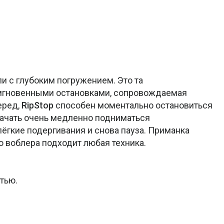
и с глубоким погружением. Это та
мгновенными остановками, сопровождаемая
еред,
RipStop
способен моментально остановиться
 начать очень медленно подниматься
лёгкие подергивания и снова пауза. Приманка
го воблера подходит любая техника.
тью.