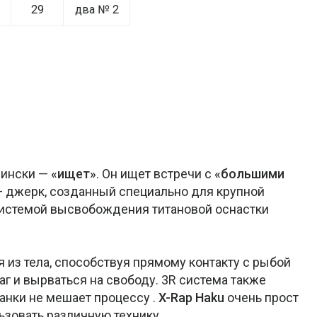
29
два № 2
фински —
«ищет»
. Он ищет встречи с
«большими
 джерк, созданный специально для крупной
истемой высвобождения титановой оснастки
из тела, способствуя прямому контакту с рыбой
аг и вырваться на свободу. 3R система также
манки не мешает процессу .
X-Rap Haku
очень прост
ьзовать различную технику.