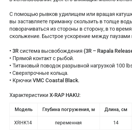
С помощью рывков удилищем или вращая катушку,
вы заставляете приманку скользить в толще во
поворачиваться из стороны в сторону, в то время
скольжение. Быстрое ускорение между паузами 
•
3R
система высвобождения
(3R – Rapala Release
• Прямой контакт с рыбой.
• Титановый поводок разрывной нагрузкой 100 lbs
• Сверхпрочные кольца.
• Крючки
VMC Coastal Black.
Характеристики
X-RAP HAKU:
Модель
Глубина погружения, м
Длина, см
XRHK14
переменная
14