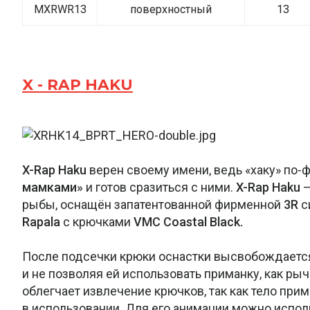
MXRWR13
поверхностный
13
X - RAP HAKU
X-Rap Haku
верен своему имени, ведь «хаку» по-
мамками»
и готов сразиться с ними.
X-Rap Haku
—
рыбы, оснащён запатентованной фирменной
3R
с
Rapala
с крючками
VMC Coastal Black.
После подсечки крюки оснастки высвобождается 
и не позволяя ей использовать приманку, как рыч
облегчает извлечение крючков, так как тело при
в использовании. Для его анимации можно испол