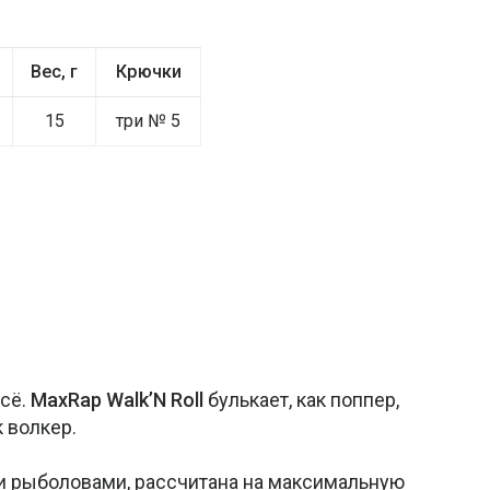
Вес, г
Крючки
15
три № 5
всё.
MaxRap Walk’N Roll
булькает, как поппер,
к волкер.
и рыболовами, рассчитана на максимальную