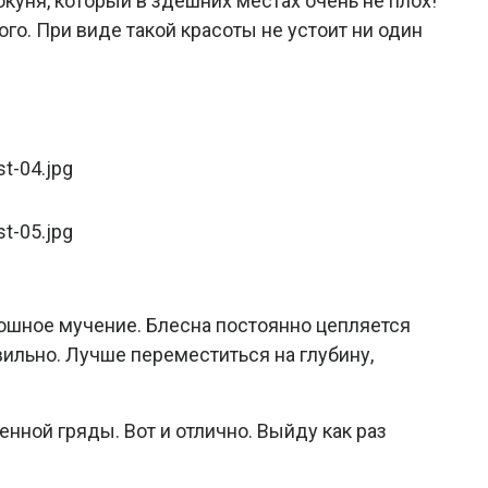
куня, который в здешних местах очень не плох!
го. При виде такой красоты не устоит ни один
лошное мучение. Блесна постоянно цепляется
авильно. Лучше переместиться на глубину,
енной гряды. Вот и отлично. Выйду как раз