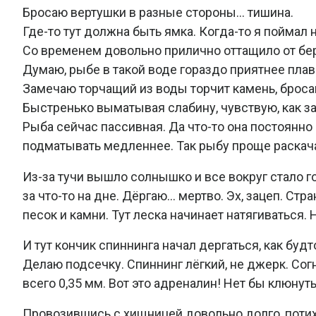
Бросаю вертушки в разные стороны… тишина.
Где-то тут должна быть ямка. Когда-то я поймал 
Со временем довольно прилично оттащило от бере
Думаю, рыбе в такой воде гораздо приятнее плав
Замечаю торчащий из воды торчит камень, броса
Быстренько выматывая слабину, чувствую, как з
Рыба сейчас пассивная. Да что-то она постоянно
подматывать медленнее. Так рыбу проще раскача
Из-за тучи вышло солнышко и все вокруг стало г
за что-то на дне. Дёргаю… мертво. Эх, зацеп. Стр
песок и камни. Тут леска начинает натягиваться.
И тут кончик спиннинга начал дергаться, как будт
Делаю подсечку. Спиннинг лёгкий, не джерк. Согн
всего 0,35 мм. Вот это адреналин! Нет бы клюнуть
Провозившись с хищницей довольно долго, потих