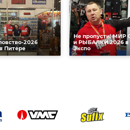
Не пропусти! МИР
ловство-2026
и РЫБАЛКИ 2026 в
 в Питере
Экспо