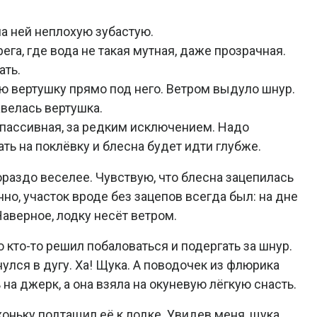
на ней неплохую зубастую.
га, где вода не такая мутная, даже прозрачная.
ать.
ю вертушку прямо под него. Ветром выдуло шнур.
авелась вертушка.
 пассивная, за редким исключением. Надо
ть на поклёвку и блесна будет идти глубже.
ораздо веселее. Чувствую, что блесна зацепилась
анно, участок вроде без зацепов всегда был: на дне
 Наверное, лодку несёт ветром.
о кто-то решил побаловаться и подергать за шнур.
улся в дугу. Ха! Щука. А поводочек из флюрика
 на джерк, а она взяла на окуневую лёгкую снасть.
оньку подтащил её к лодке. Увидев меня, щука