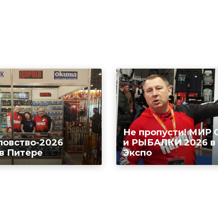
Не пропусти! МИР
ловство-2026
и РЫБАЛКИ 2026 в
 в Питере
Экспо