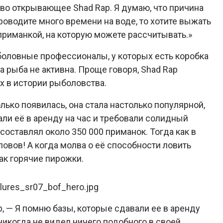
во открывающее Shad Rap. Я думаю, что причина
роводите много времени на воде, то хотите выжать
 приманкой, на которую можете рассчитывать.»
оловные профессионалы, у которых есть коробка
да рыба не активна. Проще говоря, Shad Rap
х в истории рыболовства.
только появилась, она стала настолько популярной,
ли её в аренду на час и требовали солидный
составлял около 350 000 приманок. Тогда как в
вов! А когда молва о её способности ловить
ак горячие пирожки.
, — Я помню базы, которые сдавали ее в аренду
 никогда не видел ничего подобного в своей