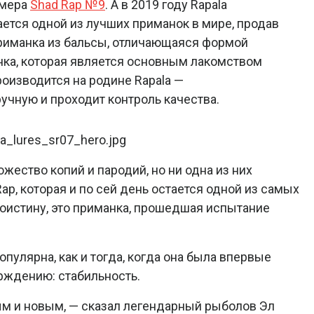
змера
Shad Rap №9
. А в 2019 году Rapala
ается одной из лучших приманок в мире, продав
риманка из бальсы, отличающаяся формой
нка, которая является основным лакомством
оизводится на родине Rapala —
учную и проходит контроль качества.
жество копий и пародий, но ни одна из них
p, которая и по сей день остается одной из самых
оистину, это приманка, прошедшая испытание
опулярна, как и тогда, когда она была впервые
рждению: стабильность.
ным и новым, — сказал легендарный рыболов Эл