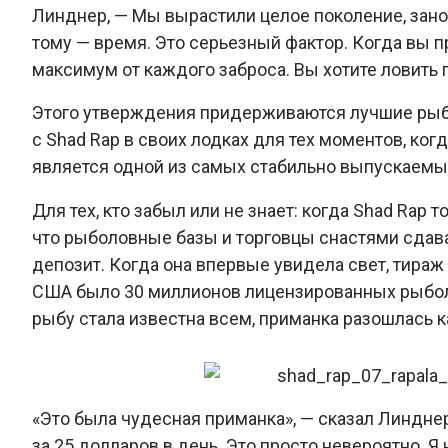
Линднер, — Мы вырастили целое поколение, зано
тому — время. Это серьезный фактор. Когда вы п
максимум от каждого заброса. Вы хотите ловить
Этого утверждения придерживаются лучшие рыб
с Shad Rap в своих лодках для тех моментов, ког
является одной из самых стабильно выпускаемы
Для тех, кто забыл или не знает: когда Shad Rap 
что рыболовные базы и торговцы снастями сдава
депозит. Когда она впервые увидела свет, тираж 
США было 30 миллионов лицензированных рыболо
рыбу стала известна всем, приманка разошлась к
«Это была чудесная приманка», — сказал Линднер
за 25 долларов в день. Это просто невероятно. Я