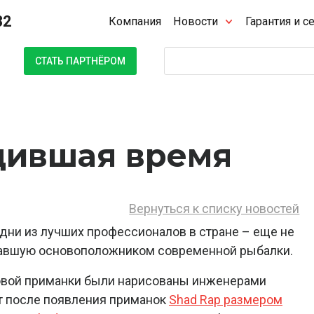
32
Компания
Новости
Гарантия и с
Поиск
СТАТЬ ПАРТНЁРОМ
дившая время
Вернуться к списку новостей
дни из лучших профессионалов в стране – еще не
 ставшую основоположником современной рыбалки.
 новой приманки были нарисованы инженерами
ет после появления приманок
Shad Rap размером