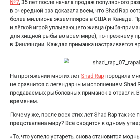
№7
, 35 лет после начала продаж популярного ра
в очередной раз доказала всем, что Shad Rap ост
более миллиона экземпляров в США и Канаде. П
и лёгкой игрой уплывающего живца (рыба-прима
для хищной рыбы во всем мире), по-прежнему пр
в Финляндии. Каждая приманка настраивается вр
На протяжении многих лет
Shad Rap
породила мно
не сравнится с легендарным исполнением Shad Ra
продаваемых рыболовных приманок в отрасли. В
временем.
Почему же, после всех этих лет Shad Rap так же п
представлена миру? Всё сводится к одному утве
«То, что успело устареть, снова становится мод