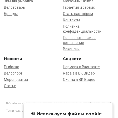
Зимняя рыбалка
Магазины Okuma
Велотовары
Гарантия и сервис
Бренды
Стать партнёром
Контакты
Политика
конфиденциальности
Пользовательское
соглашение
Вакансии
Новости
Соцсети
Рыбалка
Нормарк в Вконтакте
Велоспорт
Rapala в ВК Видео
Мероприятия
Okuma в ВК Видео
Статьи
Веб-сайт не является основанием для предъявления претензий и рекламаций,
информация является ознакомительной.
Технические характеристики товаров могут отличаться от указанных на сайте.
🍪 Используем файлы cookie
АО «Нормарк» ИНН 7728172512 ОГРН 1037739603505