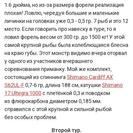
1.6 дюйма, но из-за размера форели реализация
плохая! Ловлю, чередуя большие и маленькие
личинки на головках уже 0,3 - 0,5 гр. 7 рыб и это 12
место. Если говорить про навеску в туре, то я
ловил форель весом от 300 гр. до 1500 кг! У этой
самой крупной рыбы была колеблющаяся блесна
на краю губы. Этот монстр видимо вчера оторвал
у одного из участников вчерашнего
соревнования приманку. Мой же комплект,
состоящий из спиннинга
Shimano Cardiff AX
S62UL-F
0,7-6 гр, длина 188 см, катушки
Shimano
17 Ultegra 1000
с плетёнкой 0,3 и поводком
из флюрокарбона диаметром 0,185 мм.
справился с этой крупной и сильной рыбой
без особых проблем.
Второй тур.