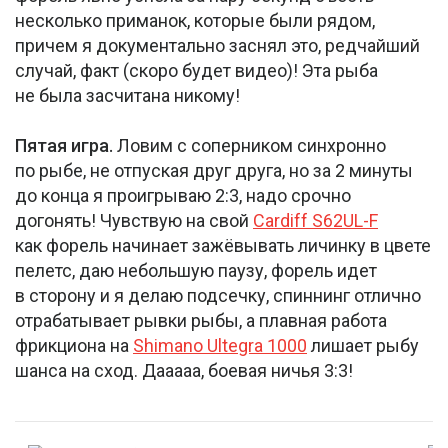
несколько приманок, которые были рядом,
причем я документально заснял это, редчайший
случай, факт (скоро будет видео)! Эта рыба
не была засчитана никому!
Пятая игра.
Ловим с соперником синхронно
по рыбе, не отпуская друг друга, но за 2 минуты
до конца я проигрываю 2:3, надо срочно
догонять! Чувствую на свой
C
ardiff S62UL-F
как форель начинает зажёвывать личинку в цвете
пелетс, даю небольшую паузу, форель идет
в сторону и я делаю подсечку, спиннинг отлично
отрабатывает рывки рыбы, а плавная работа
фрикциона на
Shimano Ultegra 1000
лишает рыбу
шанса на сход. Дааааа, боевая ничья 3:3!