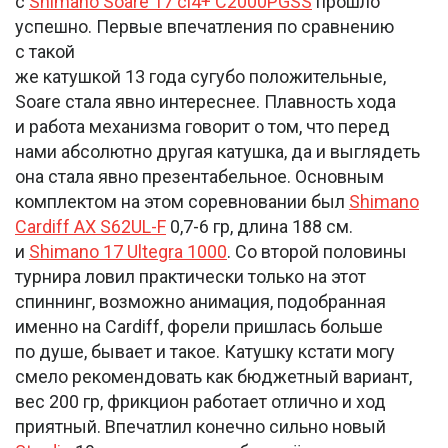
с
Shimano Soare 17 ci4+ C2000PGSS
прошло
успешно. Первые впечатления по сравнению
с такой
же катушкой 13 года сугубо положительные,
Soare стала явно интереснее. Плавность хода
и работа механизма говорит о том, что перед
нами абсолютно другая катушка, да и выглядеть
она стала явно презентабельное. Основным
комплектом на этом соревновании был
Shimano
Cardiff AX S62UL-F
0,7-6 гр, длина 188 см.
и
Shimano 17 Ultegra 1000
. Со второй половины
турнира ловил практически только на этот
спиннинг, возможно анимация, подобранная
именно на Cardiff, форели пришлась больше
по душе, бывает и такое. Катушку кстати могу
смело рекомендовать как бюджетный вариант,
вес 200 гр, фрикцион работает отлично и ход
приятный. Впечатлил конечно сильно новый