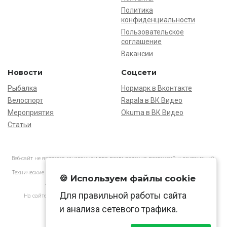
Политика
конфиденциальности
Пользовательское
соглашение
Вакансии
Новости
Соцсети
Рыбалка
Нормарк в Вконтакте
Велоспорт
Rapala в ВК Видео
Мероприятия
Okuma в ВК Видео
Статьи
Веб-сайт не является основанием для предъявления претензий и рекламаций,
информация является ознакомительной.
Технические характеристики товаров могут отличаться от указанных на сайте.
🍪 Используем файлы cookie
АО «Нормарк» ИНН 7728172512 ОГРН 1037739603505
Для правильной работы сайта
На сайте применяются
рекомендательные технологии
в соответствии
с законодательством РФ.
и анализа сетевого трафика.