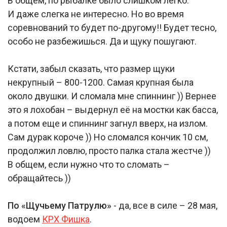
В общем, по рыбалке было слишком легко.
И даже слегка не интересно. Но во время
соревнований то будет по-другому!! Будет тесно,
особо не разбежишься. Да и щуку пошугают.
Кстати, забыл сказать, что размер щуки
некрупный – 800-1200. Самая крупная была
около двушки. И сломала мне спиннинг )) Вернее
это я лохобан – выдернул её на мостки как басса,
а потом еще и спиннинг загнул вверх, на излом.
Сам дурак короче )) Но сломался кончик 10 см,
продолжил ловлю, просто палка стала жестче ))
В общем, если нужно что то сломать –
обращайтесь ))
По «Щучьему Патрулю»
- да, все в силе – 28 мая,
водоем
КРХ Фишка
.