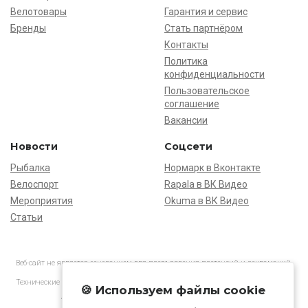
Велотовары
Гарантия и сервис
Бренды
Стать партнёром
Контакты
Политика
конфиденциальности
Пользовательское
соглашение
Вакансии
Новости
Соцсети
Рыбалка
Нормарк в Вконтакте
Велоспорт
Rapala в ВК Видео
Мероприятия
Okuma в ВК Видео
Статьи
Веб-сайт не является основанием для предъявления претензий и рекламаций,
информация является ознакомительной.
Технические характеристики товаров могут отличаться от указанных на сайте.
🍪 Используем файлы cookie
АО «Нормарк» ИНН 7728172512 ОГРН 1037739603505