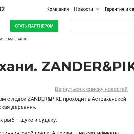
32
Компания
Новости
Гарантия и с
Поиск
СТАТЬ ПАРТНЁРОМ
ни. ZANDER&PIKE
ахани. ZANDER&PI
Вернуться к списку новостей
ом с лодок ZANDER&PIKE проходит в Астраханской
ская деревня».
 рыб – щуке и судаку.
спиннинговой ловли. А призы — не сертификаты