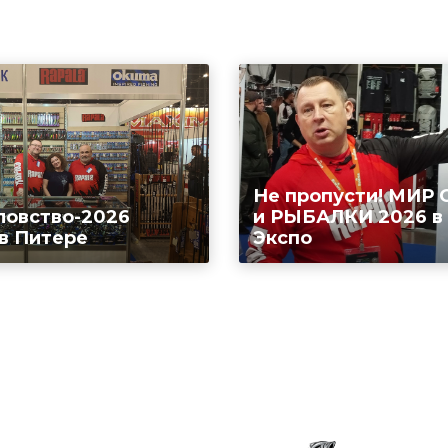
Не пропусти! МИР
ловство-2026
и РЫБАЛКИ 2026 в
 в Питере
Экспо