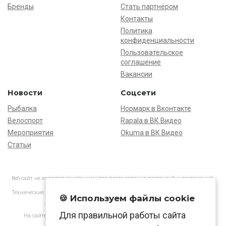
Бренды
Стать партнёром
Контакты
Политика
конфиденциальности
Пользовательское
соглашение
Вакансии
Новости
Соцсети
Рыбалка
Нормарк в Вконтакте
Велоспорт
Rapala в ВК Видео
Мероприятия
Okuma в ВК Видео
Статьи
Веб-сайт не является основанием для предъявления претензий и рекламаций,
информация является ознакомительной.
Технические характеристики товаров могут отличаться от указанных на сайте.
🍪 Используем файлы cookie
АО «Нормарк» ИНН 7728172512 ОГРН 1037739603505
Для правильной работы сайта
На сайте применяются
рекомендательные технологии
в соответствии
с законодательством РФ.