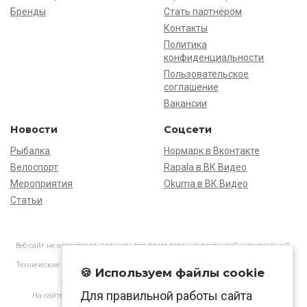
Бренды
Стать партнёром
Контакты
Политика
конфиденциальности
Пользовательское
соглашение
Вакансии
Новости
Соцсети
Рыбалка
Нормарк в Вконтакте
Велоспорт
Rapala в ВК Видео
Мероприятия
Okuma в ВК Видео
Статьи
Веб-сайт не является основанием для предъявления претензий и рекламаций,
информация является ознакомительной.
Технические характеристики товаров могут отличаться от указанных на сайте.
🍪 Используем файлы cookie
АО «Нормарк» ИНН 7728172512 ОГРН 1037739603505
Для правильной работы сайта
На сайте применяются
рекомендательные технологии
в соответствии
с законодательством РФ.