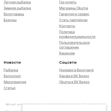
Летняя рыбалка
Где купить
Зимняя рыбалка
Магазины Okuma
Велотовары
Гарантия и сервис
Бренды
Стать партнёром
Контакты
Политика
конфиденциальности
Пользовательское
соглашение
Вакансии
Новости
Соцсети
Рыбалка
Нормарк в Вконтакте
Велоспорт
Rapala в ВК Видео
Мероприятия
Okuma в ВК Видео
Статьи
Веб-сайт не является основанием для предъявления претензий и рекламаций,
информация является ознакомительной.