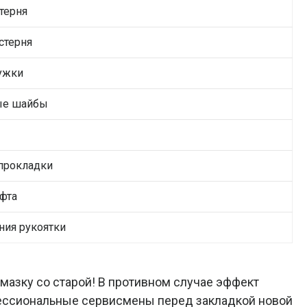
терня
стерня
ужки
ые шайбы
прокладки
фта
ния рукоятки
азку со старой! В противном случае эффект
фессиональные сервисмены перед закладкой новой