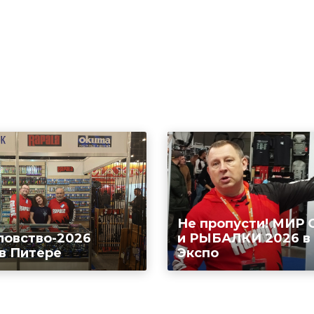
Не пропусти! МИР
ловство-2026
и РЫБАЛКИ 2026 в
 в Питере
Экспо