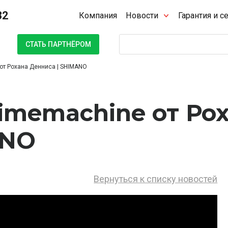
32
Компания
Новости
Гарантия и с
Поиск
СТАТЬ ПАРТНЁРОМ
 от Рохана Денниса | SHIMANO
Timemachine от Ро
ANO
Вернуться к списку новостей