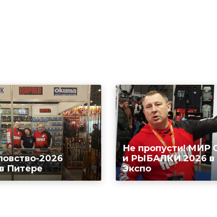
Не пропусти! МИР
ловство-2026
и РЫБАЛКИ 2026 в
 в Питере
Экспо