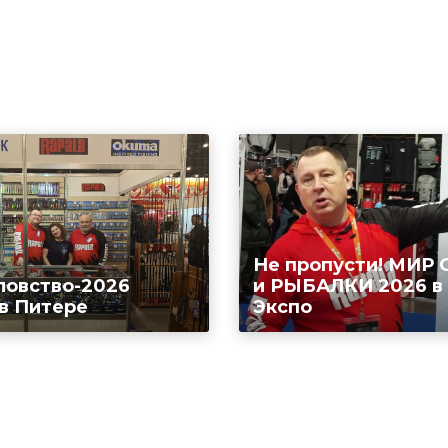
Не пропусти! МИР
ловство-2026
и РЫБАЛКИ 2026 в
 в Питере
Экспо