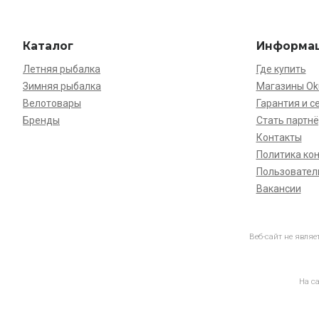
Каталог
Информа
Летняя рыбалка
Где купить
Зимняя рыбалка
Магазины O
Велотовары
Гарантия и с
Бренды
Стать партн
Контакты
Политика ко
Пользовател
Вакансии
Веб-сайт не явля
На с