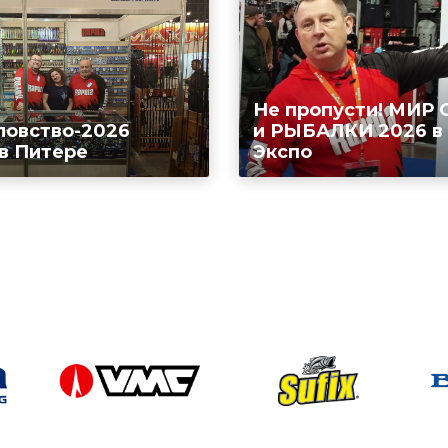
Не пропусти! МИР
ловство-2026
и РЫБАЛКИ 2026 в
 в Питере
Экспо