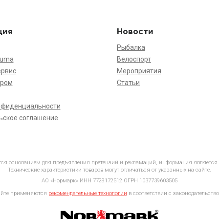
ция
Новости
Рыбалка
kuma
Велоспорт
ервис
Мероприятия
ёром
Статьи
нфиденциальности
ьское соглашение
ется основанием для предъявления претензий и рекламаций, информация является
Технические характеристики товаров могут отличаться от указанных на сайте.
АО «Нормарк» ИНН 7728172512 ОГРН 1037739603505
айте применяются
рекомендательные технологии
в соответствии с законодательство