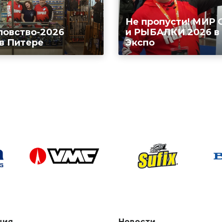
Не пропусти! МИР
ловство-2026
и РЫБАЛКИ 2026 в
 в Питере
Экспо
ция
Новости