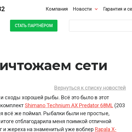
32
Компания
Новости
Гарантия и с
Поиск
СТАТЬ ПАРТНЁРОМ
ничтожаем сети
Вернуться к списку новостей
и сходы хорошей рыбы. Всё это было в этот
а комплект
Shimano Technium AX Predator 68ML
(203
я всё же поймал. Рыбалки были не простые,
в итоге отблагодарила меня поимкой отличной
иг и жереха на знаменитый уже воблер
Rapala X-