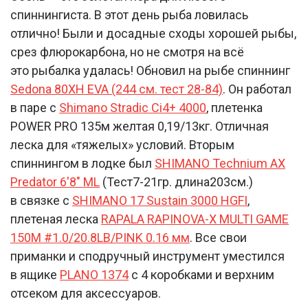
спиннингиста. В этот день рыба ловилась
отлично! Были и досадные сходы хорошей рыбы,
срез флюрокарбона, но не смотря на всё
это рыбалка удалась! Обновил на рыбе спиннинг
Sedona 80XH EVA (244 см. тест 28-84)
. Он работал
в паре с
Shimano Stradic Ci4+ 4000
, плетенка
POWER PRO 135м желтая 0,19/13кг. Отличная
леска для «тяжелых» условий. Вторым
спиннингом в лодке был
SHIMANO Technium AX
Predator 6'8" ML
(Тест7-21гр. длина203см.)
в связке с
SHIMANO 17 Sustain 3000 HGFI
,
плетеная леска
RAPALA RAPINOVA-X MULTI GAME
150M #1.0/20.8LB/PINK 0.16 мм
. Все свои
приманки и сподручный инструмент уместился
в ящике
PLANO 1374
с 4 коробками и верхним
отсеком для аксессуаров.