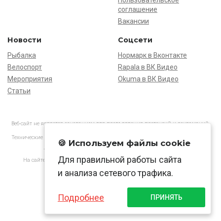
Пользовательское
соглашение
Вакансии
Новости
Соцсети
Рыбалка
Нормарк в Вконтакте
Велоспорт
Rapala в ВК Видео
Мероприятия
Okuma в ВК Видео
Статьи
Веб-сайт не является основанием для предъявления претензий и рекламаций,
информация является ознакомительной.
Технические характеристики товаров могут отличаться от указанных на сайте.
🍪 Используем файлы cookie
АО «Нормарк» ИНН 7728172512 ОГРН 1037739603505
Для правильной работы сайта
На сайте применяются
рекомендательные технологии
в соответствии
с законодательством РФ.
и анализа сетевого трафика.
Подробнее
ПРИНЯТЬ
© Normark, 2026 г.