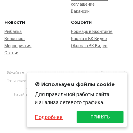
соглашение
Вакансии
Новости
Соцсети
Рыбалка
Нормарк в Вконтакте
Велоспорт
Rapala в ВК Видео
Мероприятия
Okuma в ВК Видео
Статьи
Веб-сайт не является основанием для предъявления претензий и рекламаций,
информация является ознакомительной.
Технические характеристики товаров могут отличаться от указанных на сайте.
🍪 Используем файлы cookie
АО «Нормарк» ИНН 7728172512 ОГРН 1037739603505
Для правильной работы сайта
На сайте применяются
рекомендательные технологии
в соответствии
с законодательством РФ.
и анализа сетевого трафика.
Подробнее
ПРИНЯТЬ
© Normark, 2026 г.