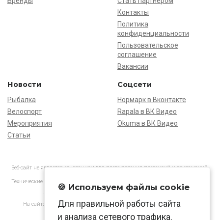
Бренды
Стать партнёром
Контакты
Политика
конфиденциальности
Пользовательское
соглашение
Вакансии
Новости
Соцсети
Рыбалка
Нормарк в Вконтакте
Велоспорт
Rapala в ВК Видео
Мероприятия
Okuma в ВК Видео
Статьи
Веб-сайт не является основанием для предъявления претензий и рекламаций,
информация является ознакомительной.
Технические характеристики товаров могут отличаться от указанных на сайте.
🍪 Используем файлы cookie
АО «Нормарк» ИНН 7728172512 ОГРН 1037739603505
Для правильной работы сайта
На сайте применяются
рекомендательные технологии
в соответствии
с законодательством РФ.
и анализа сетевого трафика.