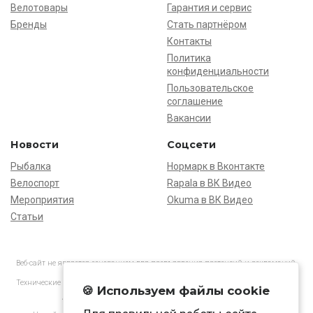
Велотовары
Гарантия и сервис
Бренды
Стать партнёром
Контакты
Политика
конфиденциальности
Пользовательское
соглашение
Вакансии
Новости
Соцсети
Рыбалка
Нормарк в Вконтакте
Велоспорт
Rapala в ВК Видео
Мероприятия
Okuma в ВК Видео
Статьи
Веб-сайт не является основанием для предъявления претензий и рекламаций,
информация является ознакомительной.
Технические характеристики товаров могут отличаться от указанных на сайте.
🍪 Используем файлы cookie
АО «Нормарк» ИНН 7728172512 ОГРН 1037739603505