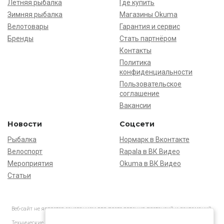
Летняя рыбалка
Где купить
Зимняя рыбалка
Магазины Okuma
Велотовары
Гарантия и сервис
Бренды
Стать партнёром
Контакты
Политика
конфиденциальности
Пользовательское
соглашение
Вакансии
Новости
Соцсети
Рыбалка
Нормарк в Вконтакте
Велоспорт
Rapala в ВК Видео
Мероприятия
Okuma в ВК Видео
Статьи
Веб-сайт не является основанием для предъявления претензий и рекламаций,
информация является ознакомительной.
Технические характеристики товаров могут отличаться от указанных на сайте.