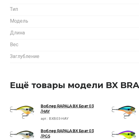
Тип
Модель
Длина
Вес
Заглубление
Ещё товары модели BX BR
Воблер RAPALA BX Брат 03
/HAY
арт.:
BXB03-HAY
Воблер RAPALA BX Брат 03
/PGS