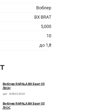
Воблер
BX BRAT
5,000
10
до 1,8
AT
Воблер RAPALA BX Брат 03
/BGH
арт.:
BXB03-BGH
Воблер RAPALA BX Брат 03
/ROC