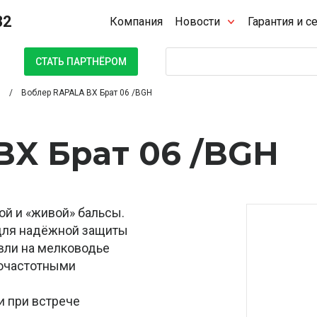
32
Компания
Новости
Гарантия и с
Поиск
СТАТЬ ПАРТНЁРОМ
Воблер RAPALA BX Брат 06 /BGH
BX Брат 06 /BGH
ой и «живой» бальсы.
для надёжной защиты
вли на мелководье
кочастотными
и при встрече