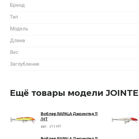
Бренд
Тип
Модель
Длина
Вес
Заглубление
Ещё товары модели JOINT
Воблер RAPALA Джоинтед 11
/HT
арт.:
J11-HT
Воблер RAPALA Джоинтед 11