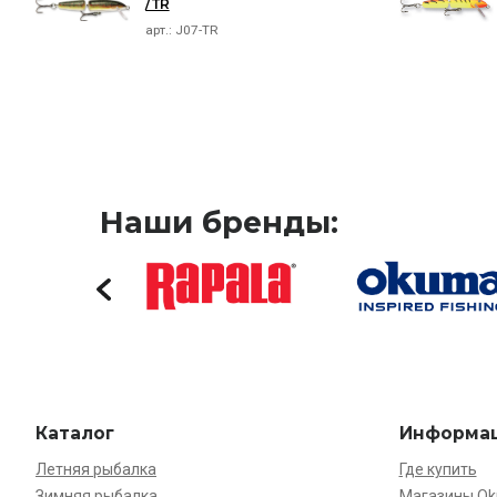
/TR
арт.:
J07-TR
Наши бренды:
Каталог
Информа
Летняя рыбалка
Где купить
Зимняя рыбалка
Магазины O