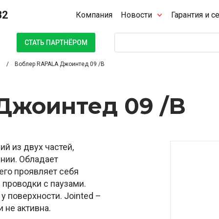
32
Компания
Новости
Гарантия и с
Поиск
СТАТЬ ПАРТНЁРОМ
Воблер RAPALA Джоинтед 09 /B
Джоинтед 09 /B
й из двух частей,
нии. Обладает
его проявляет себя
 проводки с паузами.
 поверхности. Jointed –
 не активна.