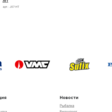
/HT
арт.:
J07-HT
ция
Новости
Рыбалка
kuma
Велоспорт