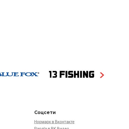
Соцсети
Нормарк в Вконтакте
Rapala в ВК Видео