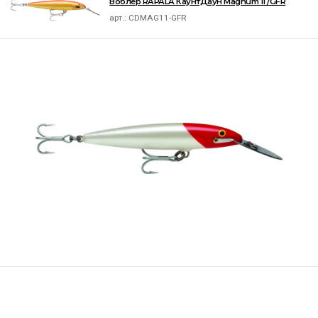
Воблер RAPALA КаунтДаун Magnum 11 /GFR
арт.:
CDMAG11-GFR