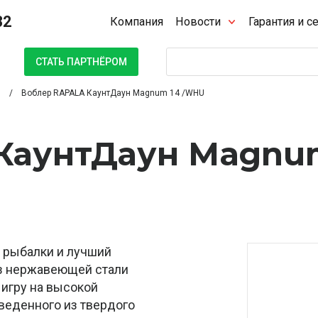
32
Компания
Новости
Гарантия и с
Поиск
СТАТЬ ПАРТНЁРОМ
Воблер RAPALA КаунтДаун Magnum 14 /WHU
 КаунтДаун Magnu
 рыбалки и лучший
из нержавеющей стали
игру на высокой
веденного из твердого