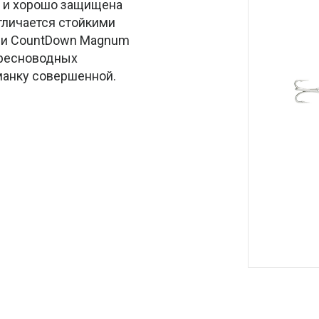
а и хорошо защищена
тличается стойкими
нии CountDown Magnum
 пресноводных
иманку совершенной.