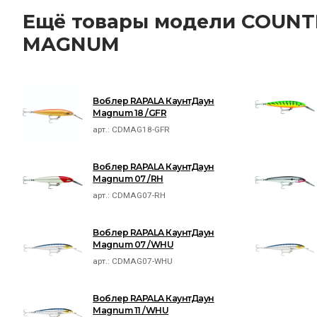
Ещё товары модели COU
MAGNUM
Воблер RAPALA КаунтДаун
Magnum 18 /GFR
арт.:
CDMAG18-GFR
Воблер RAPALA КаунтДаун
Magnum 07 /RH
арт.:
CDMAG07-RH
Воблер RAPALA КаунтДаун
Magnum 07 /WHU
арт.:
CDMAG07-WHU
Воблер RAPALA КаунтДаун
Magnum 11 /WHU