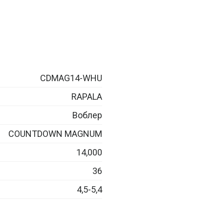
CDMAG14-WHU
RAPALA
Воблер
COUNTDOWN MAGNUM
14,000
36
4,5-5,4