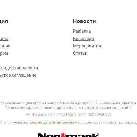
ция
Новости
Рыбалка
kuma
Велоспорт
ервис
Мероприятия
ёром
Статьи
нфиденциальности
ьское соглашение
ется основанием для предъявления претензий и рекламаций, информация является
Технические характеристики товаров могут отличаться от указанных на сайте.
АО «Нормарк» ИНН 7728172512 ОГРН 1037739603505
айте применяются
рекомендательные технологии
в соответствии с законодательство