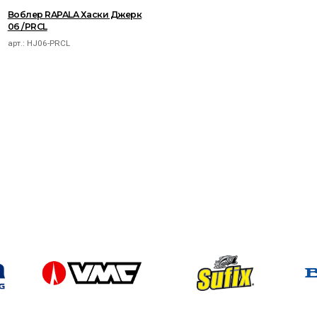
Воблер RAPALA Хаски Джерк
06 /PRCL
арт.:
HJ06-PRCL