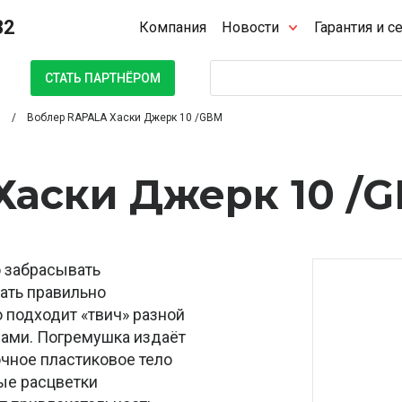
32
Компания
Новости
Гарантия и с
Поиск
СТАТЬ ПАРТНЁРОМ
Воблер RAPALA Хаски Джерк 10 /GBM
Хаски Джерк 10 /
 забрасывать
тать правильно
о подходит «твич» разной
зами. Погремушка издаёт
чное пластиковое тело
ые расцветки