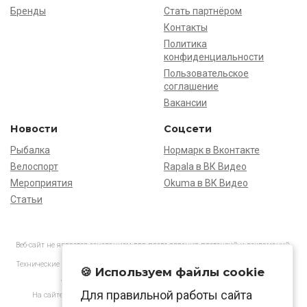
Бренды
Стать партнёром
Контакты
Политика
конфиденциальности
Пользовательское
соглашение
Вакансии
Новости
Соцсети
Рыбалка
Нормарк в Вконтакте
Велоспорт
Rapala в ВК Видео
Мероприятия
Okuma в ВК Видео
Статьи
Веб-сайт не является основанием для предъявления претензий и рекламаций,
информация является ознакомительной.
Технические характеристики товаров могут отличаться от указанных на сайте.
🍪 Используем файлы cookie
АО «Нормарк» ИНН 7728172512 ОГРН 1037739603505
Для правильной работы сайта
На сайте применяются
рекомендательные технологии
в соответствии
с законодательством РФ.