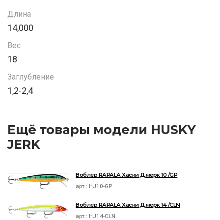
Длина
14,000
Вес
18
Заглубление
1,2-2,4
Ещё товары модели HUSKY
JERK
Воблер RAPALA Хаски Джерк 10 /GP
арт.:
HJ10-GP
Воблер RAPALA Хаски Джерк 14 /CLN
арт.:
HJ14-CLN