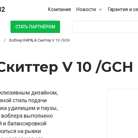
32
Компания
Новости
Гарантия и с
Поиск
СТАТЬ ПАРТНЁРОМ
Воблер RAPALA Скиттер V 10 /GCH
киттер V 10 /GCH
ксклюзивным дизайном,
вной стиль подачи
вка удилищем и паузы,
ко воблера выполнено
ой и балансировкой
каться на рывки