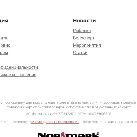
ция
Новости
Рыбалка
kuma
Велоспорт
ервис
Мероприятия
ёром
Статьи
нфиденциальности
ьское соглашение
ется основанием для предъявления претензий и рекламаций, информация является
Технические характеристики товаров могут отличаться от указанных на сайте.
АО «Нормарк» ИНН 7728172512 ОГРН 1037739603505
айте применяются
рекомендательные технологии
в соответствии с законодательство