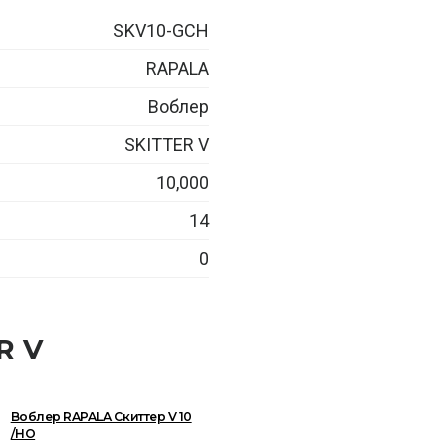
SKV10-GCH
RAPALA
Воблер
SKITTER V
10,000
14
0
R V
Воблер RAPALA Скиттер V 10
/HO