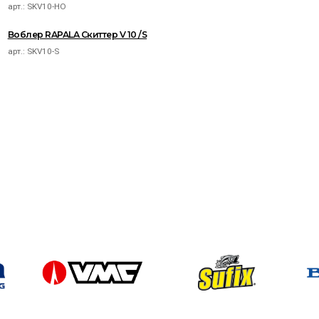
арт.:
SKV10-HO
Воблер RAPALA Скиттер V 10 /S
арт.:
SKV10-S