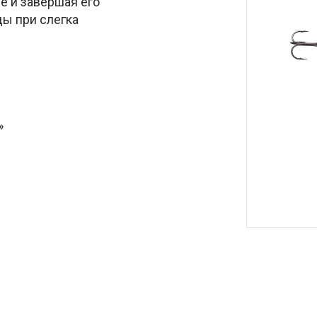
е и завершая его
ды при слегка
»
l