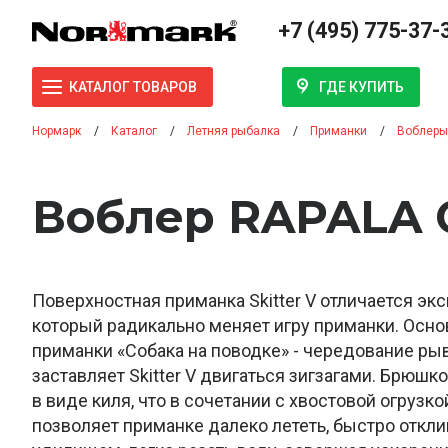
+7 (495) 775-37-
ГДЕ КУПИТЬ
КАТАЛОГ ТОВАРОВ
Нормарк
Каталог
Летняя рыбалка
Приманки
Воблеры
Воблер RAPALA С
Поверхностная приманка Skitter V отличается э
который радикально меняет игру приманки. Осно
приманки «Собака на поводке» - чередование ры
заставляет Skitter V двигаться зигзагами. Брюш
в виде киля, что в сочетании с хвостовой огрузк
позволяет приманке далеко лететь, быстро откли