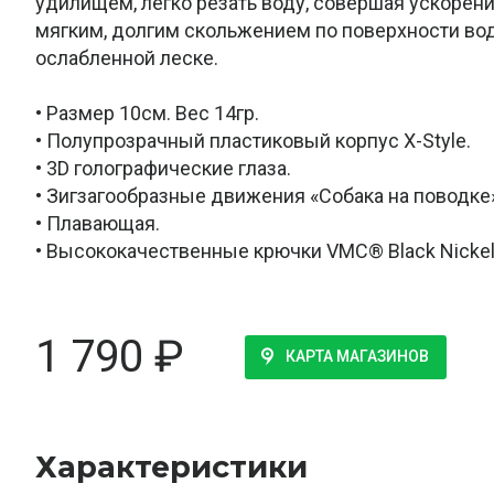
удилищем, легко резать воду, совершая ускорени
мягким, долгим скольжением по поверхности во
ослабленной леске.
• Размер 10см. Вес 14гр.
• Полупрозрачный пластиковый корпус X-Style.
• 3D голографические глаза.
• Зигзагообразные движения «Собака на поводке
• Плавающая.
• Высококачественные крючки VMC® Black Nicke
1 790
₽
КАРТА МАГАЗИНОВ
Характеристики