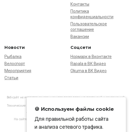
Контакты
Политика
конфиденциальности
Пользовательское
соглашение
Вакансии
Новости
Соцсети
Рыбалка
Нормарк в Вконтакте
Велоспорт
Rapala в ВК Видео
Мероприятия
Okuma в ВК Видео
Статьи
Веб-сайт не является основанием для предъявления претензий и рекламаций,
информация является ознакомительной.
Технические характеристики товаров могут отличаться от указанных на сайте.
🍪 Используем файлы cookie
АО «Нормарк» ИНН 7728172512 ОГРН 1037739603505
Для правильной работы сайта
На сайте применяются
рекомендательные технологии
в соответствии
с законодательством РФ.
и анализа сетевого трафика.